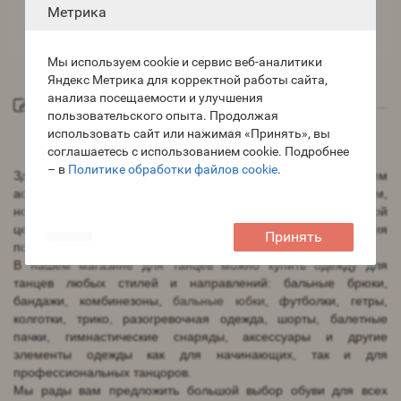
Метрика
Танцевальный этикет: правила вежливости на танцпол..
Мы используем cookie и сервис веб-аналитики
Яндекс Метрика для корректной работы сайта,
анализа посещаемости и улучшения
О магазине
пользовательского опыта. Продолжая
использовать сайт или нажимая «Принять», вы
Добро пожаловать в наш интернет-магазин
танцевальной
соглашаетесь с использованием cookie. Подробнее
одежды
и обуви "Нарядница"
– в
Политике обработки файлов cookie
.
Здесь вы можете не только ознакомиться с широким
ассортиментом одежды и
обуви для танцев
различных фирм,
но и купить танцевальную одежду и обувь по симпатичной
цене! Наша главная задача - обеспечить комфортные условия
Принять
покупки товаров и аксессуаров для танцев.
В нашем магазине для танцев можно купить одежду для
танцев любых стилей и направлений: бальные брюки,
бандажи, комбинезоны,
бальные юбки
, футболки, гетры,
колготки, трико, разогревочная одежда, шорты, балетные
пачки, гимнастические снаряды, аксессуары и другие
элементы одежды как для начинающих, так и для
профессиональных танцоров.
Мы рады вам предложить большой выбор обуви для всех