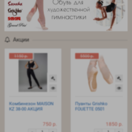
Акции
1150 р.
5500 р.
Комбинезон MAISON
Пуанты Grishko
KZ 38-00 АКЦИЯ
FOUETTE 0501
750 р.
1850 р.
-
-