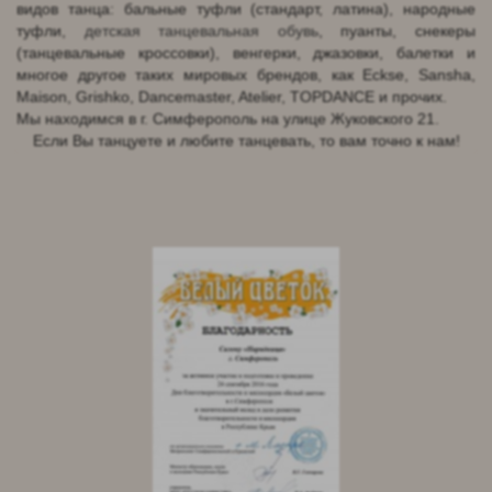
видов танца: бальные туфли (стандарт, латина), народные
туфли,
детская танцевальная обувь
, пуанты, снекеры
(танцевальные кроссовки), венгерки, джазовки, балетки и
многое другое таких мировых брендов, как Eckse, Sansha,
Maison, Grishko, Dancemaster, Atelier, TOPDANCE и прочих.
Мы находимся в г. Симферополь на улице Жуковского 21.
Если Вы танцуете и любите танцевать, то вам точно к нам!