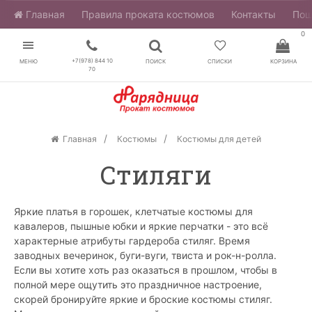
Главная
​Правила проката костюмов
Контакты
Пош
0
+7(978) 844 10
МЕНЮ
ПОИСК
СПИСКИ
КОРЗИНА
70
Главная
Костюмы
Костюмы для детей
Стиляги
Яркие платья в горошек, клетчатые костюмы для
кавалеров, пышные юбки и яркие перчатки - это всё
характерные атрибуты гардероба стиляг. Время
заводных вечеринок, буги-вуги, твиста и рок-н-ролла.
Если вы хотите хоть раз оказаться в прошлом, чтобы в
полной мере ощутить это праздничное настроение,
скорей бронируйте яркие и броские костюмы стиляг.