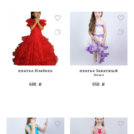
платье Изабель
платье Закатный
бриз
600
950
Р
Р