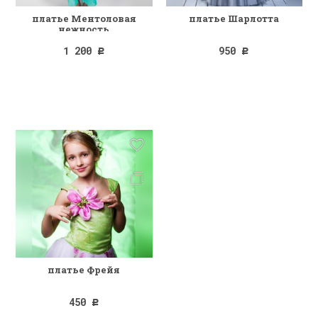
платье Ментоловая
платье Шарлотта
нежность
1 200
950
Р
Р
платье Фрейя
450
Р