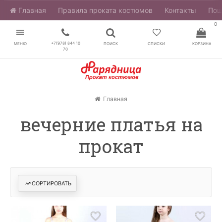
Главная
​Правила проката костюмов
Контакты
Пош
0
+7(978) 844 10
МЕНЮ
ПОИСК
СПИСКИ
КОРЗИНА
70
Главная
вечерние платья на
прокат
СОРТИРОВАТЬ