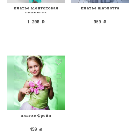
платье Ментоловая
платье Шарлотта
нежность
1 200
950
Р
Р
платье Фрейя
450
Р