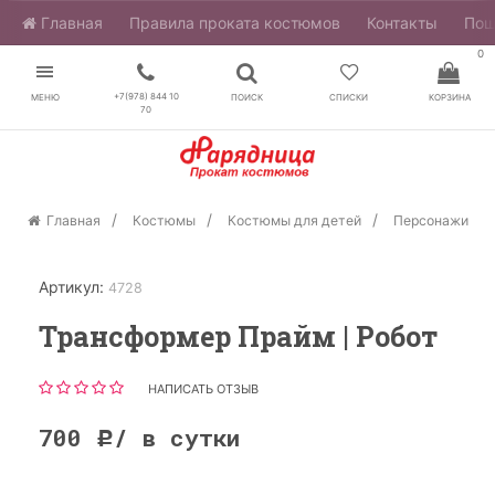
Главная
​Правила проката костюмов
Контакты
Пош
0
+7(978) 844 10
МЕНЮ
ПОИСК
СПИСКИ
КОРЗИНА
70
Главная
Костюмы
Костюмы для детей
Персонажи
Артикул:
4728
Трансформер Прайм | Робот
НАПИСАТЬ ОТЗЫВ
700
/ в сутки
Р