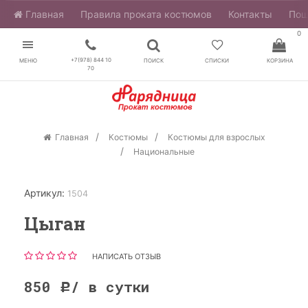
Главная
​Правила проката костюмов
Контакты
Пош
0
+7(978) 844 10
МЕНЮ
ПОИСК
СПИСКИ
КОРЗИНА
70
Главная
Костюмы
Костюмы для взрослых
Национальные
Артикул:
1504
Цыган
НАПИСАТЬ ОТЗЫВ
850
/ в сутки
Р