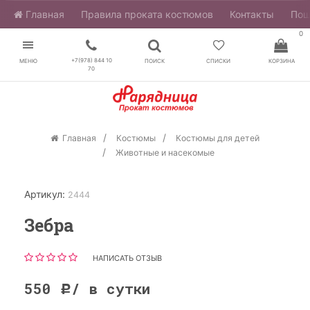
Главная
​Правила проката костюмов
Контакты
Пош
0
+7(978) 844 10
МЕНЮ
ПОИСК
СПИСКИ
КОРЗИНА
70
Главная
Костюмы
Костюмы для детей
Животные и насекомые
Артикул:
2444
Зебра
НАПИСАТЬ ОТЗЫВ
550
/ в сутки
Р