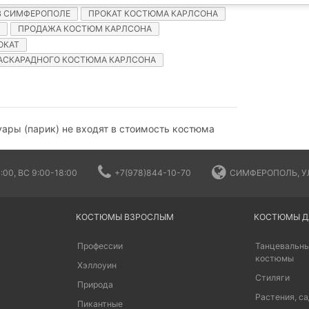
В СИМФЕРОПОЛЕ
ПРОКАТ КОСТЮМА КАРЛСОНА
ПРОДАЖА КОСТЮМ КАРЛСОНА
ОКАТ
АСКАРАДНОГО КОСТЮМА КАРЛСОНА
ары (парик) не входят в стоимость костюма
:00, ВС 9:00-18:00
+7(978)844-10-70
СИМФЕРОПОЛЬ, УЛ
КОСТЮМЫ ВЗРОСЛЫМ
КОСТЮМЫ Д
Профессии
Танцевальны
костюмы
Хэллоуин
Стиляги
Природа
Растения, са
Пикантные