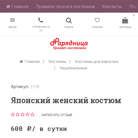
Главная
​Правила проката костюмов
Контакты
Пош
0
+7(978) 844 10
МЕНЮ
ПОИСК
СПИСКИ
КОРЗИНА
70
Главная
Костюмы
Костюмы для взрослых
Национальные
Артикул:
2776
Японский женский костюм
НАПИСАТЬ ОТЗЫВ
600
/ в сутки
Р