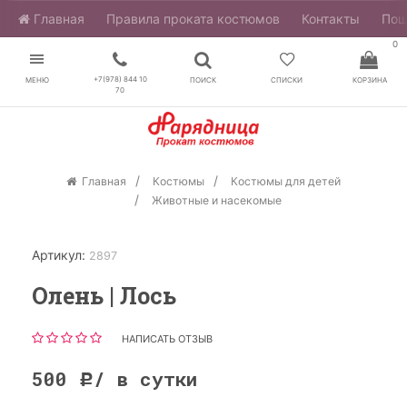
Главная
​Правила проката костюмов
Контакты
Пош
0
+7(978) 844 10
МЕНЮ
ПОИСК
СПИСКИ
КОРЗИНА
70
Главная
Костюмы
Костюмы для детей
Животные и насекомые
Артикул:
2897
Олень | Лось
НАПИСАТЬ ОТЗЫВ
500
/ в сутки
Р