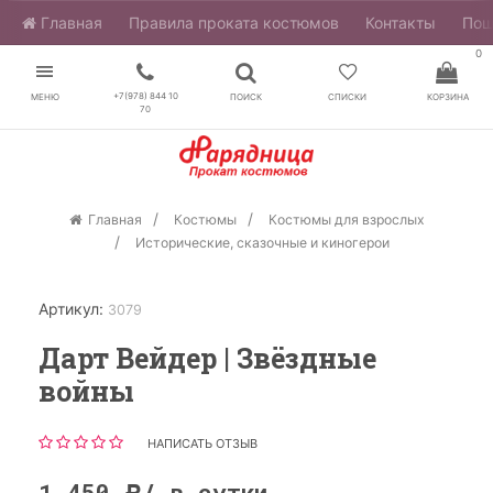
Главная
​Правила проката костюмов
Контакты
Пош
0
+7(978) 844 10
МЕНЮ
ПОИСК
СПИСКИ
КОРЗИНА
70
Главная
Костюмы
Костюмы для взрослых
Исторические, сказочные и киногерои
Артикул:
3079
Дарт Вейдер | Звёздные
войны
НАПИСАТЬ ОТЗЫВ
1 450
/ в сутки
Р