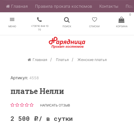
Главная
​Правила проката костюмов
Контакты
Пош
0
+7(978) 844 10
МЕНЮ
ПОИСК
СПИСКИ
КОРЗИНА
70
Главная
Платья
Женские платья
Артикул:
4558
платье Нелли
НАПИСАТЬ ОТЗЫВ
2 500
/ в сутки
Р