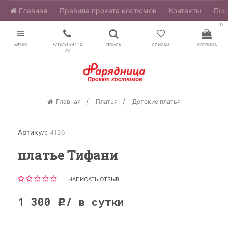
Главная
​Правила проката костюмов
Контакты
Пош
0
+7(978) 844 10
МЕНЮ
ПОИСК
СПИСКИ
КОРЗИНА
70
Главная
Платья
Детские платья
Артикул:
4126
платье Тифани
НАПИСАТЬ ОТЗЫВ
1 300
/ в сутки
Р