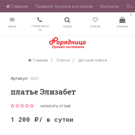
Главная
​Правила проката костюмов
Контакты
Пош
0
+7(978) 844 10
МЕНЮ
ПОИСК
СПИСКИ
КОРЗИНА
70
Главная
Платья
Детские платья
Артикул:
3882
платье Элизабет
НАПИСАТЬ ОТЗЫВ
1 200
/ в сутки
Р