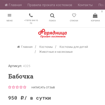
Главная
​Правила проката костюмов
Контакты
Пош
0
+7(978) 844 10
МЕНЮ
ПОИСК
СПИСКИ
КОРЗИНА
70
Главная
Костюмы
Костюмы для детей
Животные и насекомые
Артикул:
4325
Бабочка
НАПИСАТЬ ОТЗЫВ
950
/ в сутки
Р