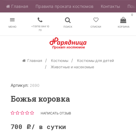
Главная
​Правила проката костюмов
Контакты
Пош
0
+7(978) 844 10
МЕНЮ
ПОИСК
СПИСКИ
КОРЗИНА
70
Главная
Костюмы
Костюмы для детей
Животные и насекомые
Артикул:
2690
Божья коровка
НАПИСАТЬ ОТЗЫВ
700
/ в сутки
Р