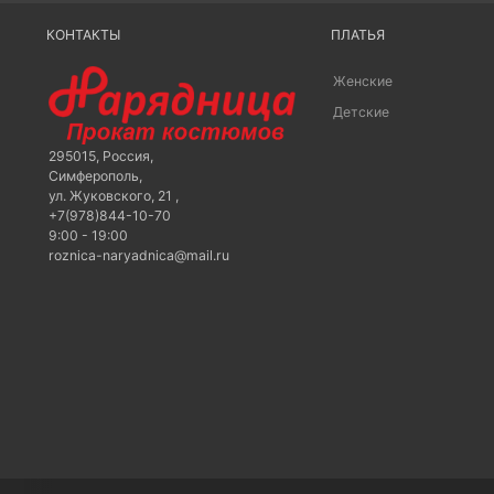
КОНТАКТЫ
ПЛАТЬЯ
Женские
Детские
295015
,
Россия
,
Симферополь
,
ул. Жуковского, 21
,
+7(978)844-10-70
9:00 - 19:00
roznica-naryadnica@mail.ru