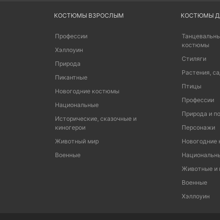
КОСТЮМЫ ВЗРОСЛЫМ
КОСТЮМЫ Д
Профессии
Танцевальны
костюмы
Хэллоуин
Стиляги
Природа
Растения, са
Пикантные
Птицы
Новогодние костюмы
Профессии
Национальные
Природа и п
Исторические, сказочные и
киногерои
Персонажи
Животный мир
Новогодние
Военные
Национальн
Животные и
Военные
Хэллоуин