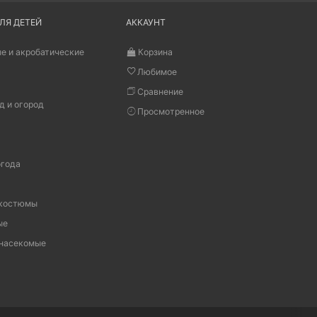
ЛЯ ДЕТЕЙ
АККАУНТ
е и акробатические
Корзина
Любимое
Сравнение
д и огород
Просмотренное
огода
 костюмы
ые
 насекомые