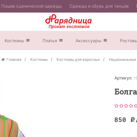
Пошив сценической одежды
Одежда и обувь для танцев
Костюмы
Платья
Аксессуары
Ростов
Главная
Костюмы
Костюмы для взрослых
Национальные
Артикул:
1
Болг
850
Р