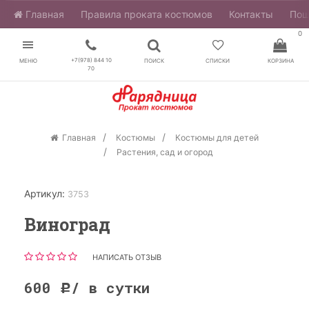
Главная
​Правила проката костюмов
Контакты
Пош
0
+7(978) 844 10
МЕНЮ
ПОИСК
СПИСКИ
КОРЗИНА
70
Главная
Костюмы
Костюмы для детей
Растения, сад и огород
Артикул:
3753
Виноград
НАПИСАТЬ ОТЗЫВ
600
/ в сутки
Р