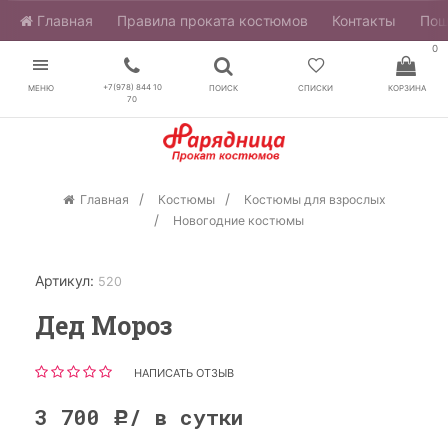
Главная
​Правила проката костюмов
Контакты
Пош
0
+7(978) 844 10
МЕНЮ
ПОИСК
СПИСКИ
КОРЗИНА
70
Главная
Костюмы
Костюмы для взрослых
Новогодние костюмы
Артикул:
520
Дед Мороз
НАПИСАТЬ ОТЗЫВ
3 700
/ в сутки
Р