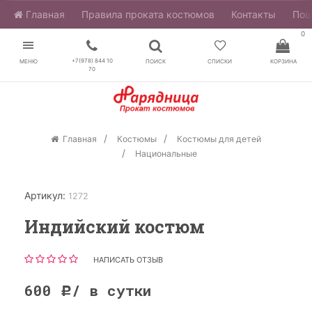
Главная
​Правила проката костюмов
Контакты
Пош
0
+7(978) 844 10
МЕНЮ
ПОИСК
СПИСКИ
КОРЗИНА
70
Главная
Костюмы
Костюмы для детей
Национальные
Артикул:
1272
Индийский костюм
НАПИСАТЬ ОТЗЫВ
600
/ в сутки
Р