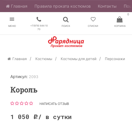
Главная
​Правила проката костюмов
Контакты
Пош
0
+7(978) 844 10
МЕНЮ
ПОИСК
СПИСКИ
КОРЗИНА
70
Главная
Костюмы
Костюмы для детей
Персонажи
Артикул:
2093
Король
НАПИСАТЬ ОТЗЫВ
1 050
/ в сутки
Р