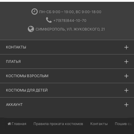
ПН-СБ 9:00 – 19:00, ВС 9:00-18:00
+7(978)844-10-70
СИМФЕРОПОЛЬ, УЛ. ЖУКОВСКОГО, 21
КОНТАКТЫ
ПЛАТЬЯ
КОСТЮМЫ ВЗРОСЛЫМ
КОСТЮМЫ ДЛЯ ДЕТЕЙ
АККАУНТ
Главная
​Правила проката костюмов
Контакты
Пошив сц