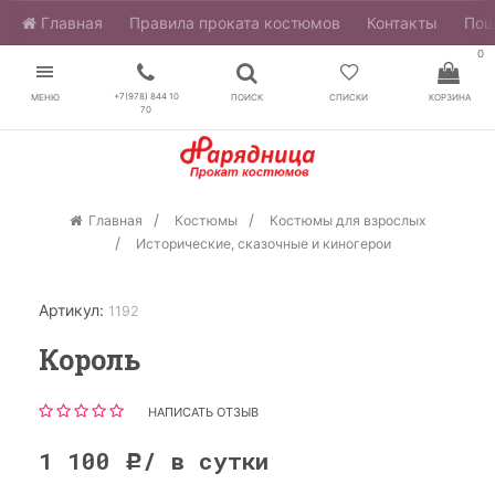
Главная
​Правила проката костюмов
Контакты
Пош
0
+7(978) 844 10
МЕНЮ
ПОИСК
СПИСКИ
КОРЗИНА
70
Главная
Костюмы
Костюмы для взрослых
Исторические, сказочные и киногерои
Артикул:
1192
Король
НАПИСАТЬ ОТЗЫВ
1 100
/ в сутки
Р