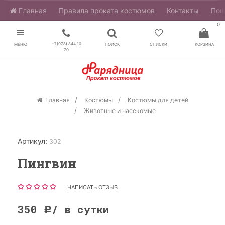
Главная
​Правила проката костюмов
Контакты
Пош
0
+7(978) 844 10
МЕНЮ
ПОИСК
СПИСКИ
КОРЗИНА
70
Главная
Костюмы
Костюмы для детей
Животные и насекомые
Артикул:
302
Пингвин
НАПИСАТЬ ОТЗЫВ
350
/ в сутки
Р