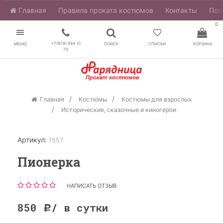
Главная
​Правила проката костюмов
Контакты
Пош
0
+7(978) 844 10
МЕНЮ
ПОИСК
СПИСКИ
КОРЗИНА
70
Главная
Костюмы
Костюмы для взрослых
Исторические, сказочные и киногерои
Артикул:
1557
Пионерка
НАПИСАТЬ ОТЗЫВ
850
/ в сутки
Р