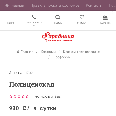
Главная
​Правила проката костюмов
Контакты
Пош
0
+7(978) 844 10
МЕНЮ
ПОИСК
СПИСКИ
КОРЗИНА
70
Главная
Костюмы
Костюмы для взрослых
Профессии
Артикул:
1702
Полицейская
НАПИСАТЬ ОТЗЫВ
900
/ в сутки
Р