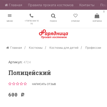
Главная
​Правила проката костюмов
Контакты
Пош
0
+7(978) 844 10
МЕНЮ
ПОИСК
СПИСКИ
КОРЗИНА
70
Главная
Костюмы
Костюмы для детей
Профессии
Артикул:
4724
Полицейский
НАПИСАТЬ ОТЗЫВ
600
Р