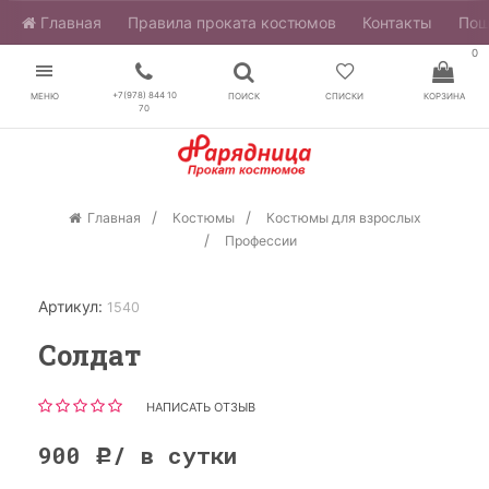
Главная
​Правила проката костюмов
Контакты
Пош
0
+7(978) 844 10
МЕНЮ
ПОИСК
СПИСКИ
КОРЗИНА
70
Главная
Костюмы
Костюмы для взрослых
Профессии
Артикул:
1540
Солдат
НАПИСАТЬ ОТЗЫВ
900
/ в сутки
Р