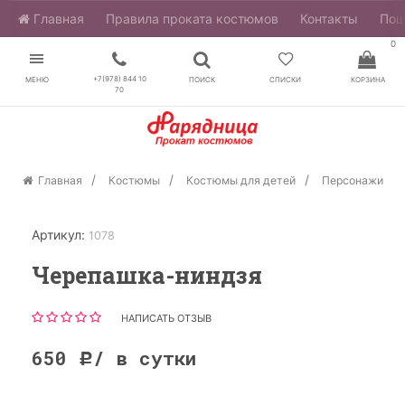
Главная
​Правила проката костюмов
Контакты
Пош
0
+7(978) 844 10
МЕНЮ
ПОИСК
СПИСКИ
КОРЗИНА
70
Главная
Костюмы
Костюмы для детей
Персонажи
Артикул:
1078
Черепашка-ниндзя
НАПИСАТЬ ОТЗЫВ
650
/ в сутки
Р