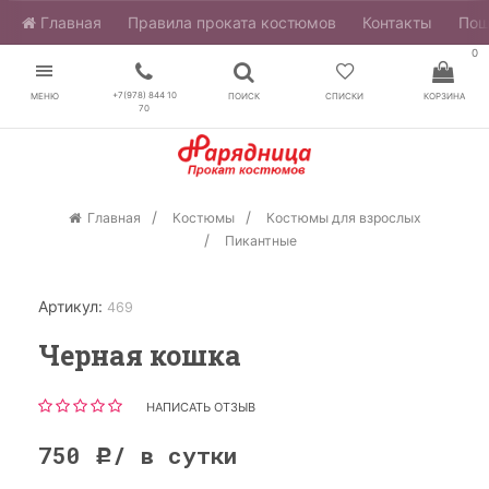
Главная
​Правила проката костюмов
Контакты
Пош
0
+7(978) 844 10
МЕНЮ
ПОИСК
СПИСКИ
КОРЗИНА
70
Главная
Костюмы
Костюмы для взрослых
Пикантные
Артикул:
469
Черная кошка
НАПИСАТЬ ОТЗЫВ
750
/ в сутки
Р