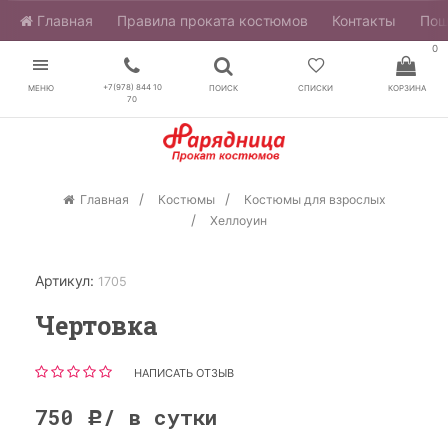
Главная
​Правила проката костюмов
Контакты
Пош
0
+7(978) 844 10
МЕНЮ
ПОИСК
СПИСКИ
КОРЗИНА
70
Главная
Костюмы
Костюмы для взрослых
Хеллоуин
Артикул:
1705
Чертовка
НАПИСАТЬ ОТЗЫВ
750
/ в сутки
Р