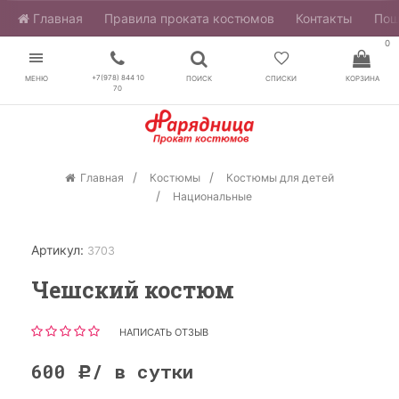
Главная
​Правила проката костюмов
Контакты
Пош
0
+7(978) 844 10
МЕНЮ
ПОИСК
СПИСКИ
КОРЗИНА
70
Главная
Костюмы
Костюмы для детей
Национальные
Артикул:
3703
Чешский костюм
НАПИСАТЬ ОТЗЫВ
600
/ в сутки
Р