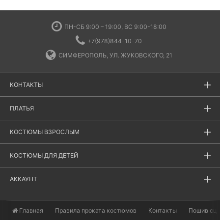
ПН-СБ 9:00 – 19:00, ВС 9:00-18:00
+7(978)844-10-70
СИМФЕРОПОЛЬ, УЛ. ЖУКОВСКОГО, 21
КОНТАКТЫ
ПЛАТЬЯ
КОСТЮМЫ ВЗРОСЛЫМ
КОСТЮМЫ ДЛЯ ДЕТЕЙ
АККАУНТ
Главная
​Правила проката костюмов
Контакты
Пошив сц