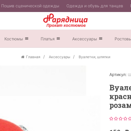
Пошив сценической одежды
Одежда и обувь для танцев
Костюмы
Платья
Аксессуары
Ростов
Главная
Аксессуары
Вуалетки, шляпки
Артикул:
Ш
Вуале
крас
роза