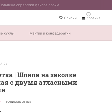
Политика обработки файлов cookie
0
Списки
Корзина
ые куклы
Мантии и конфедератки
З-7к
тка | Шляпа на заколке
ная с двумя атласными
ми
НАПИСАТЬ ОТЗЫВ