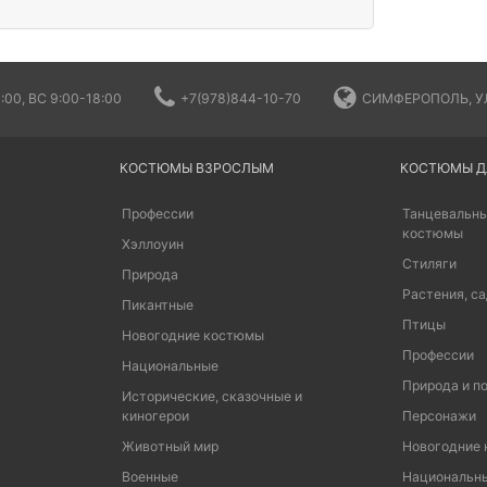
:00, ВС 9:00-18:00
+7(978)844-10-70
СИМФЕРОПОЛЬ, УЛ
КОСТЮМЫ ВЗРОСЛЫМ
КОСТЮМЫ Д
Профессии
Танцевальны
костюмы
Хэллоуин
Стиляги
Природа
Растения, са
Пикантные
Птицы
Новогодние костюмы
Профессии
Национальные
Природа и п
Исторические, сказочные и
киногерои
Персонажи
Животный мир
Новогодние
Военные
Национальн