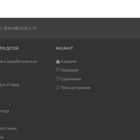
. ЖУКОВСКОГО, 21
ЛЯ ДЕТЕЙ
АККАУНТ
е и акробатические
Корзина
Любимое
Сравнение
д и огород
Просмотренное
огода
 костюмы
ые