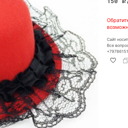
150
Р
Обратит
возможн
Сайт носи
Все вопро
‎+79786151