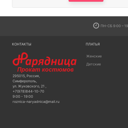
ПН-СБ 9:00 – 19
КОНТАКТЫ
ПЛАТЬЯ
Женские
Детские
295015
,
Россия
,
Симферополь
,
ул. Жуковского, 21
,
+7(978)844-10-70
9:00 - 19:00
roznica-naryadnica@mail.ru