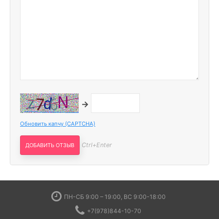
→
Обновить капчу (CAPTCHA)
Ctrl+Enter
ПН-СБ 9:00 – 19:00, ВС 9:00-18:00
+7(978)844-10-70