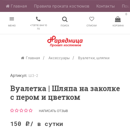
Главная
​Правила проката костюмов
Контакты
Пош
0
+7(978) 844 10
МЕНЮ
ПОИСК
СПИСКИ
КОРЗИНА
70
Главная
Аксессуары
Вуалетки, шляпки
Артикул:
ШЗ-2
Вуалетка | Шляпа на заколке
с пером и цветком
НАПИСАТЬ ОТЗЫВ
150
/ в сутки
Р