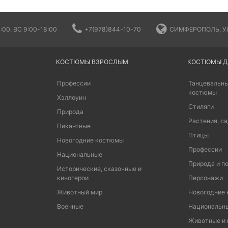
:00, ВС 9:00-18:00
+7(978)844-10-70
СИМФЕРОПОЛЬ, УЛ
КОСТЮМЫ ВЗРОСЛЫМ
КОСТЮМЫ Д
Профессии
Танцевальны
костюмы
Хэллоуин
Стиляги
Природа
Растения, са
Пикантные
Птицы
Новогодние костюмы
Профессии
Национальные
Природа и п
Исторические, сказочные и
киногерои
Персонажи
Животный мир
Новогодние
Военные
Национальн
Животные и