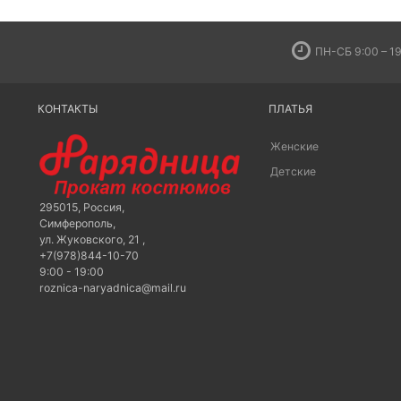
ПН-СБ 9:00 – 19
КОНТАКТЫ
ПЛАТЬЯ
Женские
Детские
295015
,
Россия
,
Симферополь
,
ул. Жуковского, 21
,
+7(978)844-10-70
9:00 - 19:00
roznica-naryadnica@mail.ru