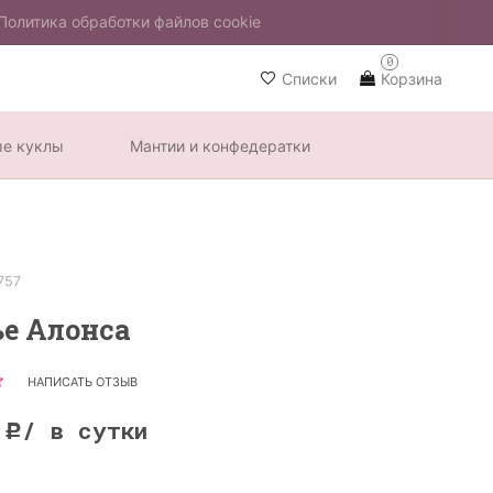
Политика обработки файлов cookie
0
Списки
Корзина
ые куклы
Мантии и конфедератки
757
ье Алонса
НАПИСАТЬ ОТЗЫВ
0
/ в сутки
Р