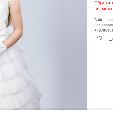
Обратит
возможн
Сайт носи
Все вопро
‎+79786151