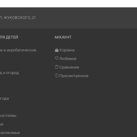
. ЖУКОВСКОГО, 21
ЛЯ ДЕТЕЙ
АККАУНТ
е и акробатические
Корзина
Любимое
Сравнение
д и огород
Просмотренное
огода
 костюмы
ые
 насекомые