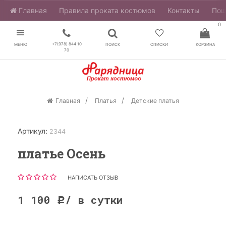
Главная
​Правила проката костюмов
Контакты
Пош
0
+7(978) 844 10
МЕНЮ
ПОИСК
СПИСКИ
КОРЗИНА
70
Главная
Платья
Детские платья
Артикул:
2344
платье Осень
НАПИСАТЬ ОТЗЫВ
1 100
/ в сутки
Р