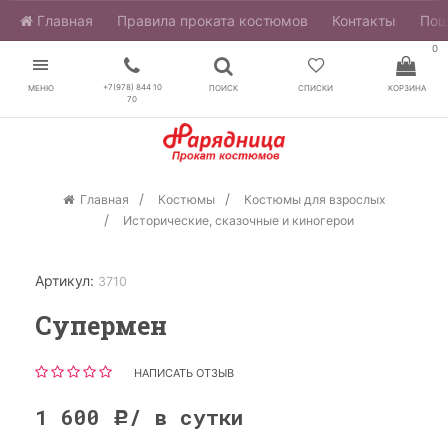
Главная
​Правила проката костюмов
Контакты
Пош
0
+7(978) 844 10
МЕНЮ
ПОИСК
СПИСКИ
КОРЗИНА
70
Главная
Костюмы
Костюмы для взрослых
Исторические, сказочные и киногерои
Артикул:
3710
Супермен
НАПИСАТЬ ОТЗЫВ
1 600
/ в сутки
Р