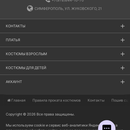
+7(978)844-10-70
СИМФЕРОПОЛЬ, УЛ. ЖУКОВСКОГО, 21
КОНТАКТЫ
ПЛАТЬЯ
КОСТЮМЫ ВЗРОСЛЫМ
КОСТЮМЫ ДЛЯ ДЕТЕЙ
АККАУНТ
Главная
​Правила проката костюмов
Контакты
Пошив сц
Copyright © 2026 Все права защищены.
Мы используем cookie и сервис веб-аналитики Яндекс Метрика