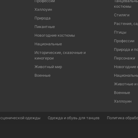
Профессии
Танцевальны
костюмы
Хэллоуин
Стиляги
Природа
Растения, са
Пикантные
Птицы
Новогодние костюмы
Профессии
Национальные
Природа и п
Исторические, сказочные и
киногерои
Персонажи
Животный мир
Новогодние
Военные
Национальн
Животные и
Военные
Хэллоуин
 сценической одежды
Одежда и обувь для танцев
Политика обрабо