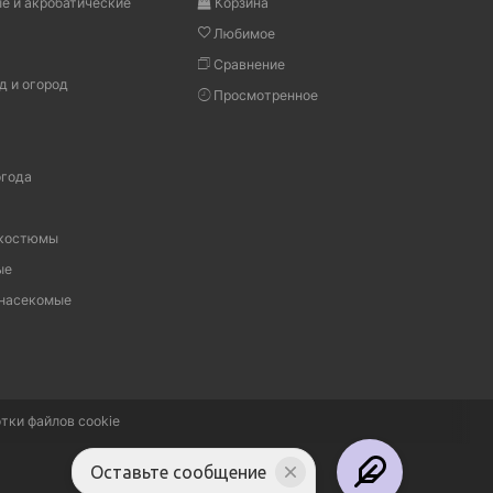
е и акробатические
Корзина
Любимое
Сравнение
д и огород
Просмотренное
огода
 костюмы
ые
 насекомые
тки файлов cookie
Оставьте сообщение