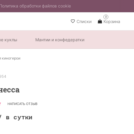
Политика обработки файлов cookie
0
Списки
Корзина
ые куклы
Мантии и конфедератки
и киногерои
954
несса
НАПИСАТЬ ОТЗЫВ
/ в сутки