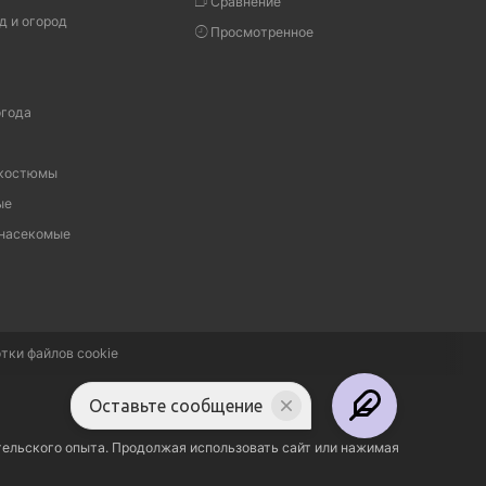
Сравнение
д и огород
Просмотренное
огода
 костюмы
ые
 насекомые
тки файлов cookie
Оставьте сообщение
тельского опыта. Продолжая использовать сайт или нажимая