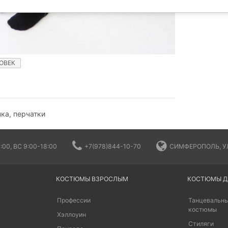
ОВЕК
ка, перчатки
:00, ВС 9:00-18:00
+7(978)844-10-70
СИМФЕРОПОЛЬ, УЛ
КОСТЮМЫ ВЗРОСЛЫМ
КОСТЮМЫ Д
Профессии
Танцевальны
костюмы
Хэллоуин
Стиляги