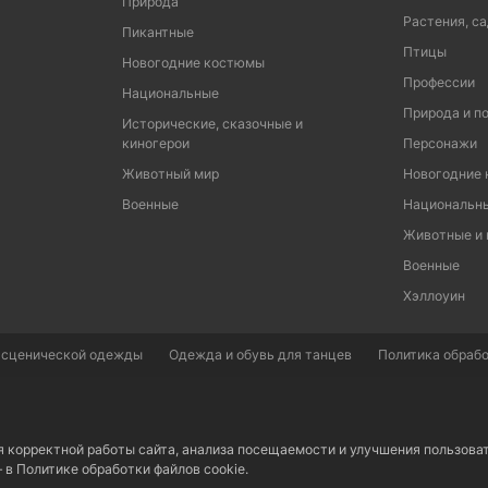
Природа
Растения, са
Пикантные
Птицы
Новогодние костюмы
Профессии
Национальные
Природа и п
Исторические, сказочные и
киногерои
Персонажи
Животный мир
Новогодние
Военные
Национальн
Животные и
Военные
Хэллоуин
 сценической одежды
Одежда и обувь для танцев
Политика обрабо
я корректной работы сайта, анализа посещаемости и улучшения пользова
– в
Политике обработки файлов cookie.