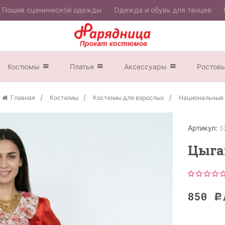
Пошив сценической одежды
Одежда и обувь для танцев
Костюмы
Платья
Аксессуары
Ростов
Главная
Костюмы
Костюмы для взрослых
Национальные
Артикул:
5
Цыга
850
Р