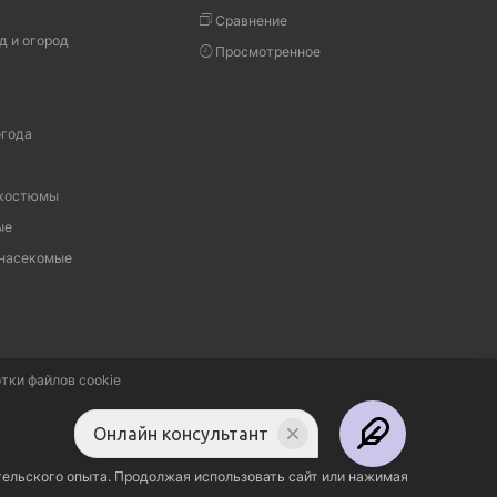
Сравнение
д и огород
Просмотренное
огода
 костюмы
ые
 насекомые
тки файлов cookie
Онлайн консультант
тельского опыта. Продолжая использовать сайт или нажимая