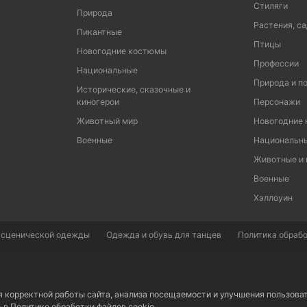
Стиляги
Природа
Растения, са
Пикантные
Птицы
Новогодние костюмы
Профессии
Национальные
Природа и п
Исторические, сказочные и
киногерои
Персонажи
Животный мир
Новогодние
Военные
Национальн
Животные и
Военные
Хэллоуин
 сценической одежды
Одежда и обувь для танцев
Политика обрабо
я корректной работы сайта, анализа посещаемости и улучшения пользова
– в
Политике обработки файлов cookie.