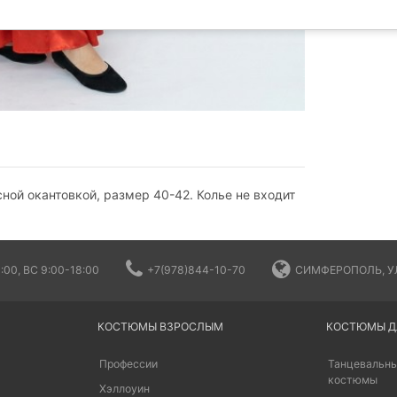
ной окантовкой, размер 40-42. Колье не входит
:00, ВС 9:00-18:00
+7(978)844-10-70
СИМФЕРОПОЛЬ, УЛ
КОСТЮМЫ ВЗРОСЛЫМ
КОСТЮМЫ Д
Профессии
Танцевальны
костюмы
Хэллоуин