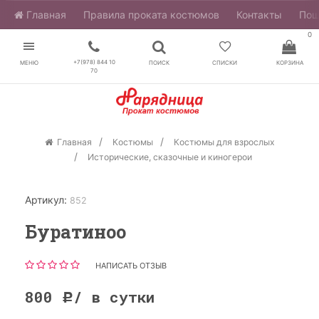
Главная
​Правила проката костюмов
Контакты
Пош
0
+7(978) 844 10
МЕНЮ
ПОИСК
СПИСКИ
КОРЗИНА
70
Главная
Костюмы
Костюмы для взрослых
Исторические, сказочные и киногерои
Артикул:
852
Буратиноо
НАПИСАТЬ ОТЗЫВ
800
/ в сутки
Р