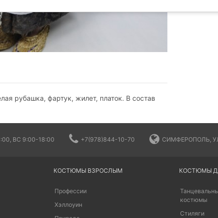
лая рубашка, фартук, жилет, платок. В состав
:00, ВС 9:00-18:00
+7(978)844-10-70
СИМФЕРОПОЛЬ, УЛ
КОСТЮМЫ ВЗРОСЛЫМ
КОСТЮМЫ Д
Профессии
Танцевальны
костюмы
Хэллоуин
Стиляги