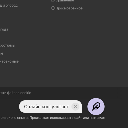
Сравнение
д и огород
Просмотренное
огода
 костюмы
ые
 насекомые
тки файлов cookie
Онлайн консультант
тельского опыта. Продолжая использовать сайт или нажимая