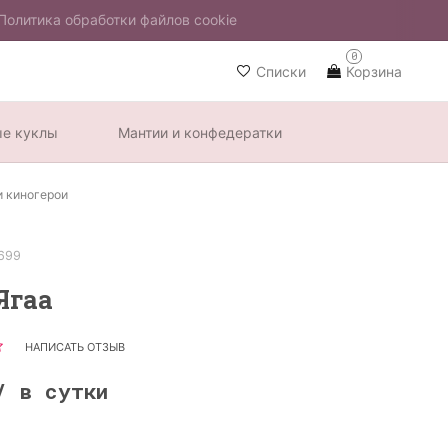
Политика обработки файлов cookie
0
Списки
Корзина
ые куклы
Мантии и конфедератки
и киногерои
699
Ягаа
НАПИСАТЬ ОТЗЫВ
/ в сутки