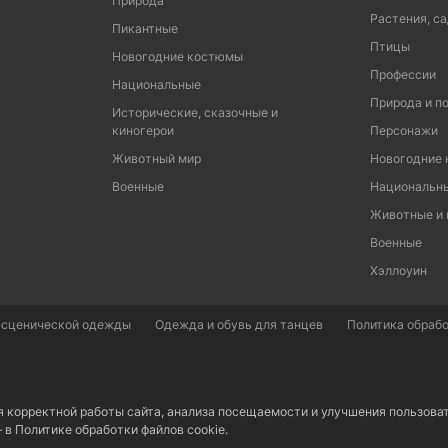
Природа
Растения, са
Пикантные
Птицы
Новогодние костюмы
Профессии
Национальные
Природа и п
Исторические, сказочные и
киногерои
Персонажи
Животный мир
Новогодние
Военные
Национальн
Животные и
Военные
Хэллоуин
 сценической одежды
Одежда и обувь для танцев
Политика обрабо
я корректной работы сайта, анализа посещаемости и улучшения пользова
– в
Политике обработки файлов cookie.