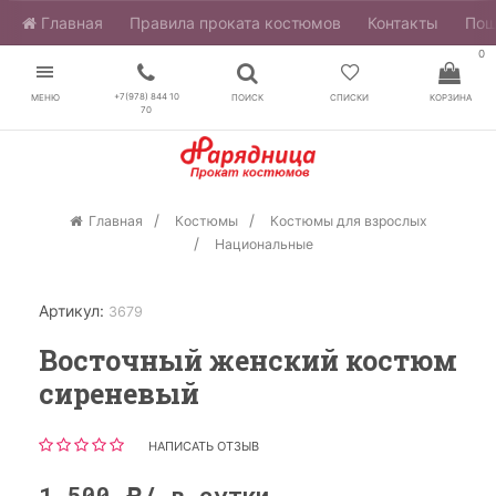
Главная
​Правила проката костюмов
Контакты
Пош
0
+7(978) 844 10
МЕНЮ
ПОИСК
СПИСКИ
КОРЗИНА
70
Главная
Костюмы
Костюмы для взрослых
Национальные
Артикул:
3679
Восточный женский костюм
сиреневый
НАПИСАТЬ ОТЗЫВ
1 500
/ в сутки
Р