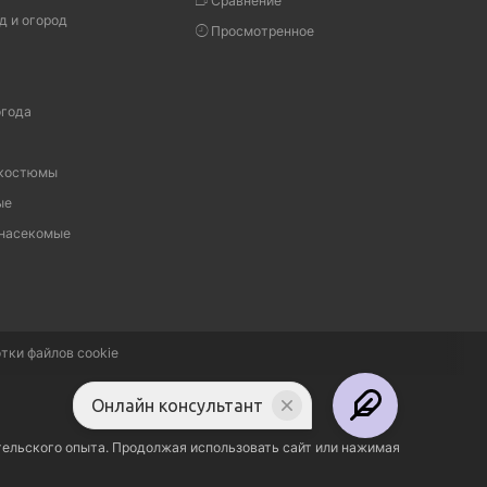
Сравнение
д и огород
Просмотренное
огода
 костюмы
ые
 насекомые
тки файлов cookie
Онлайн консультант
тельского опыта. Продолжая использовать сайт или нажимая