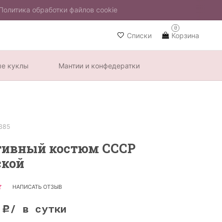
Политика обработки файлов cookie
0
Списки
Корзина
ые куклы
Мантии и конфедератки
385
тивный костюм СССР
кой
НАПИСАТЬ ОТЗЫВ
0
/ в сутки
Р