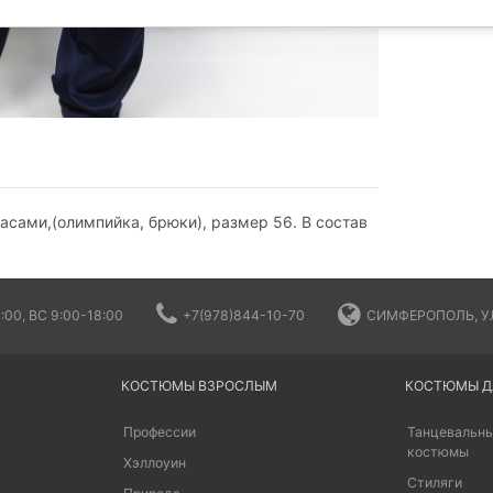
сами,(олимпийка, брюки), размер 56. В состав
:00, ВС 9:00-18:00
+7(978)844-10-70
СИМФЕРОПОЛЬ, УЛ
КОСТЮМЫ ВЗРОСЛЫМ
КОСТЮМЫ Д
Профессии
Танцевальны
костюмы
Хэллоуин
Стиляги