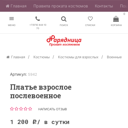
Главная
​Правила проката костюмов
Контакты
Пош
0
+7(978) 844 10
МЕНЮ
ПОИСК
СПИСКИ
КОРЗИНА
70
Главная
Костюмы
Костюмы для взрослых
Военные
Артикул:
5942
Платье взрослое
послевоенное
НАПИСАТЬ ОТЗЫВ
1 200
/ в сутки
Р