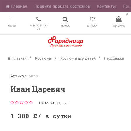
Главная
​Правила проката костюмов
Контакты
Пош
0
+7(978) 844 10
МЕНЮ
ПОИСК
СПИСКИ
КОРЗИНА
70
Главная
Костюмы
Костюмы для детей
Персонажи
Артикул:
5848
Иван Царевич
НАПИСАТЬ ОТЗЫВ
1 300
/ в сутки
Р