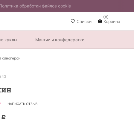
Политика обработки файлов cookie
0
Списки
Корзина
ые куклы
Мантии и конфедератки
и киногерои
843
кин
НАПИСАТЬ ОТЗЫВ
0
Р