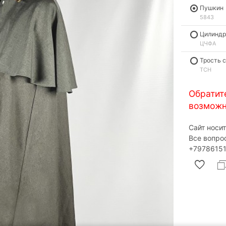
Пушкин
5843
Цилиндр
ЦЧФА
Трость 
ТСН
Обратит
возможн
Сайт носи
Все вопро
‎+79786151