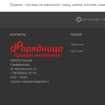
Пушкин - костюм на взрослого: плащ, шляпа, костюм, ра
ПН-СБ 9:00 – 19
КОНТАКТЫ
ПЛАТЬЯ
Женские
Детские
295015
,
Россия
,
Симферополь
,
ул. Жуковского, 21
,
+7(978)844-10-70
9:00 - 19:00
roznica-naryadnica@mail.ru