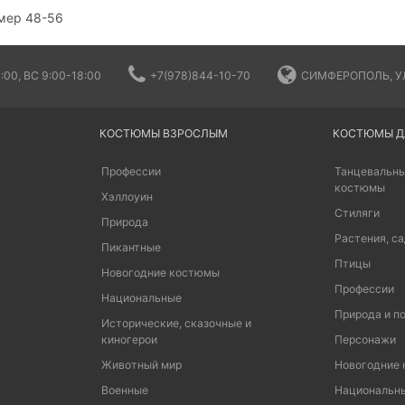
змер 48-56
:00, ВС 9:00-18:00
+7(978)844-10-70
СИМФЕРОПОЛЬ, УЛ
КОСТЮМЫ ВЗРОСЛЫМ
КОСТЮМЫ Д
Профессии
Танцевальны
костюмы
Хэллоуин
Стиляги
Природа
Растения, са
Пикантные
Птицы
Новогодние костюмы
Профессии
Национальные
Природа и п
Исторические, сказочные и
киногерои
Персонажи
Животный мир
Новогодние
Военные
Национальн