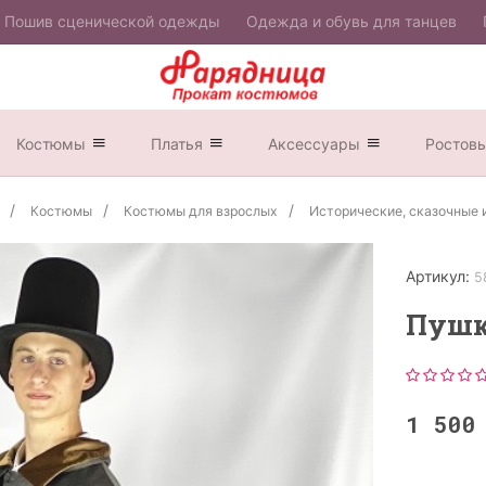
Пошив сценической одежды
Одежда и обувь для танцев
Костюмы
Платья
Аксессуары
Ростов
Костюмы
Костюмы для взрослых
Исторические, сказочные 
Артикул:
5
Пуш
1 50