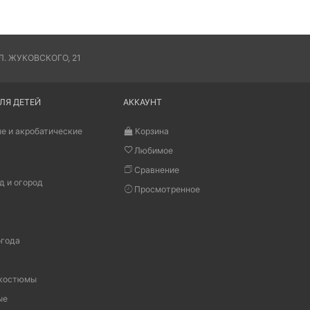
. ЖУКОВСКОГО, 21
ЛЯ ДЕТЕЙ
АККАУНТ
е и акробатические
Корзина
Любимое
Сравнение
д и огород
Просмотренное
огода
 костюмы
ые