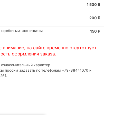
1 500
Р
200
Р
с серебряным наконечником
150
Р
е внимание, на сайте временно отсутствует
ость оформления заказа.
т ознакомительный характер.
сы просим задавать по телефонам ‎+79788441070 и
261.