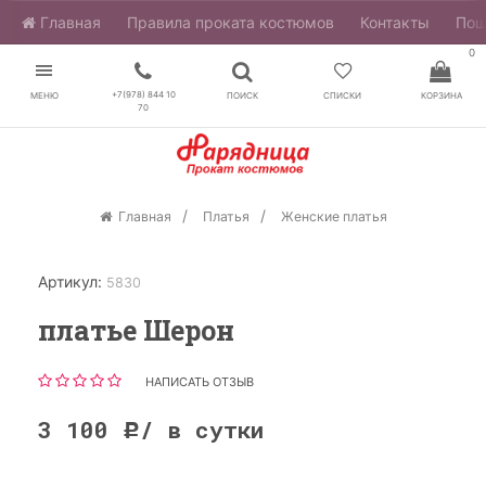
Главная
​Правила проката костюмов
Контакты
Пош
0
+7(978) 844 10
МЕНЮ
ПОИСК
СПИСКИ
КОРЗИНА
70
Главная
Платья
Женские платья
Артикул:
5830
платье Шерон
НАПИСАТЬ ОТЗЫВ
3 100
/ в сутки
Р