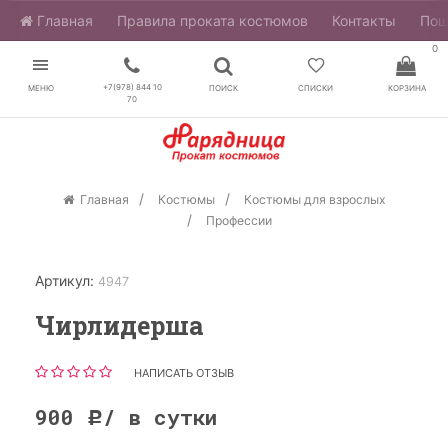
Главная
​Правила проката костюмов
Контакты
Пош
0
+7(978) 844 10
МЕНЮ
ПОИСК
СПИСКИ
КОРЗИНА
70
Главная
Костюмы
Костюмы для взрослых
Профессии
Артикул:
4947
Чирлидерша
НАПИСАТЬ ОТЗЫВ
900
/ в сутки
Р