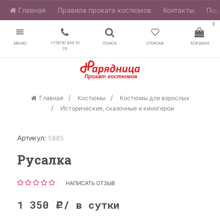
Главная
​Правила проката костюмов
Контакты
Пош
0
+7(978) 844 10
МЕНЮ
ПОИСК
СПИСКИ
КОРЗИНА
70
Главная
Костюмы
Костюмы для взрослых
Исторические, сказочные и киногерои
Артикул:
5885
Русалка
НАПИСАТЬ ОТЗЫВ
1 350
/ в сутки
Р